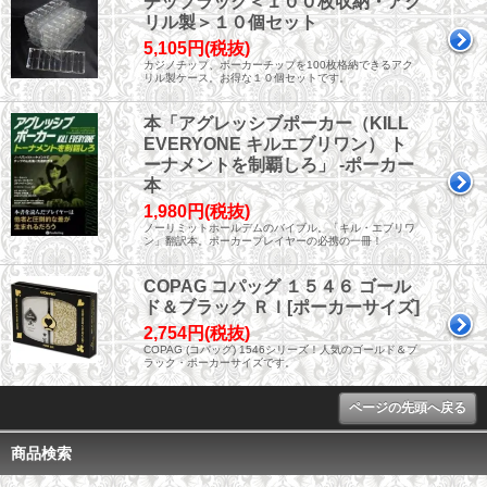
チップラック＜１００枚収納・アク
リル製＞１０個セット
5,105円(税抜)
カジノチップ、ポーカーチップを100枚格納できるアク
リル製ケース。お得な１０個セットです。
本「アグレッシブポーカー（KILL
EVERYONE キルエブリワン） ト
ーナメントを制覇しろ」 -ポーカー
本
1,980円(税抜)
ノーリミットホールデムのバイブル。「キル・エブリワ
ン」翻訳本。ポーカープレイヤーの必携の一冊！
COPAG コパッグ １５４６ ゴール
ド＆ブラック ＲＩ[ポーカーサイズ]
2,754円(税抜)
COPAG (コパッグ) 1546シリーズ！人気のゴールド＆ブ
ラック・ポーカーサイズです。
ページの先頭へ戻る
商品検索