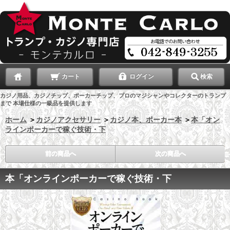
カート
ログイン
検索
カジノ用品、カジノチップ、ポーカーチップ、プロのマジシャンやコレクターのトランプ
まで 本場仕様の一級品を提供します
ホーム
＞
カジノアクセサリー
＞
カジノ本、ポーカー本
＞
本「オン
ラインポーカーで稼ぐ技術・下
前の商品へ
次の商品へ
本「オンラインポーカーで稼ぐ技術・下