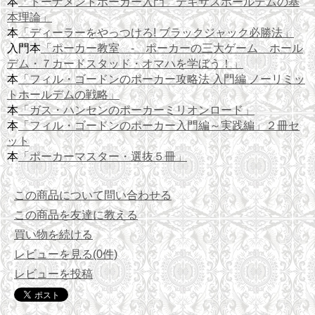
本
「トーナメントポーカー入門 テキサスホールデムの基
本理論」
本
「ディーラーをやっつけろ! ブラックジャック必勝法」
入門本
「ポーカー教室 - ポーカーの三大ゲーム ホール
デム・７カードスタッド・オマハを学ぼう！」
本
「フィル・ゴードンのポーカー攻略法 入門編 ノーリミッ
トホールデムの戦略」
本
「ガス・ハンセンのポーカーミリオンロード」
本
「フィル・ゴードンのポーカー入門編～実践編」２冊セ
ット
本
「ポーカーマスター・選抜５冊」
この商品について問い合わせる
この商品を友達に教える
買い物を続ける
レビューを見る(0件)
レビューを投稿