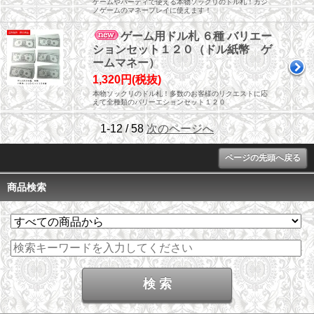
ゲームやパーティで使える本物ソックリのドル札！カジ
ノゲームのマネープレイに使えます！
ゲーム用ドル札 ６種 バリエー
ションセット１２０（ドル紙幣 ゲ
ームマネー）
1,320円(税抜)
本物ソックリのドル札！多数のお客様のリクエストに応
えて全種類のバリーエションセット１２０
1-12 / 58
次のページへ
ページの先頭へ戻る
商品検索