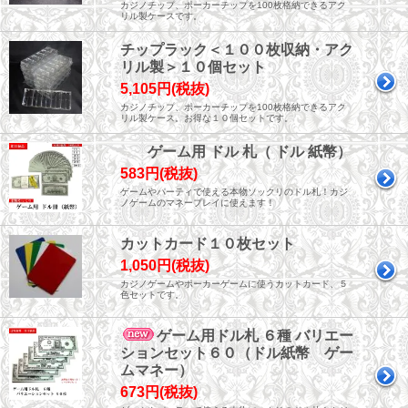
カジノチップ、ポーカーチップを100枚格納できるアク
リル製ケースです。
チップラック＜１００枚収納・アク
リル製＞１０個セット
5,105円(税抜)
カジノチップ、ポーカーチップを100枚格納できるアク
リル製ケース。お得な１０個セットです。
ゲーム用 ドル 札（ ドル 紙幣）
583円(税抜)
ゲームやパーティで使える本物ソックリのドル札！カジ
ノゲームのマネープレイに使えます！
カットカード１０枚セット
1,050円(税抜)
カジノゲームやポーカーゲームに使うカットカード、５
色セットです。
ゲーム用ドル札 ６種 バリエー
ションセット６０（ドル紙幣 ゲー
ムマネー）
673円(税抜)