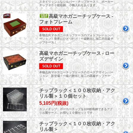
スタイリッシュなシルバー・チップケース！ ポーカー
チップ３００枚収納、小物入れもあります。
高級マホガニーチップケース -
フォトフレーム
SOLD OUT
本物志向マホガニーチップケースのフォトフレームンバ
ージョン！世界にひとつだけ！一級艶出し加工の高級チ
ップケース！
高級マホガニーチップケース - ロー
ズデザイン
SOLD OUT
本物志向マホガニーチップケースのローズデザインバー
ジョン、新登場！一級の艶出し加工の高級チップケー
ス！
チップラック＜１００枚収納・アク
リル製＞１０個セット
5,105円(税抜)
カジノチップ、ポーカーチップを100枚格納できるアク
リル製ケース。お得な１０個セットです。
チップラック＜１００枚収納・アク
リル製＞