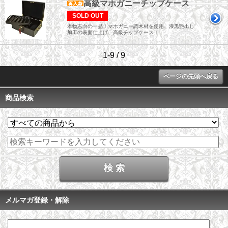
高級マホガニーチップケース
SOLD OUT
本物志向の一品！マホガニー調木材を使用、漆黒艶出し
加工の表面仕上げ、高級チップケース！
1-9 / 9
ページの先頭へ戻る
商品検索
メルマガ登録・解除