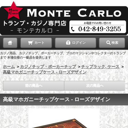
カート
ログイン
検索
カジノ用品、カジノチップ、ポーカーチップ、プロのマジシャンやコレクターのトランプ
まで 本場仕様の一級品を提供します
ホーム
＞
カジノチップ・ポーカーチップ
＞
チップラック, ケース
＞
高級マホガニーチップケース - ローズデザイン
前の商品へ
次の商品へ
高級マホガニーチップケース - ローズデザイン