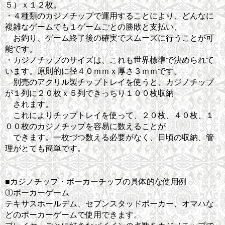
５）ｘ１２枚。
・４種類のカジノチップで運用することにより、どんなに
複雑なゲームでも１ゲームごとの勝敗と支払い、
お釣り、ゲーム終了後の確実でスムーズに行うことが可
能です。
・カジノチップのサイズは、これも世界標準で決められて
います。原則的に径４０ｍｍｘ厚さ３ｍｍです。
別売のアクリル製チップトレイを使うと、カジノチップ
が１列に２０枚ｘ５列できっちり１００枚収納
されます。
これによりチップトレイを使って、２０枚、４０枚、１
００枚のカジノチップを容易に数えることが
できます。一枚づつ数える必要がなく、日頃の収納、管
理がとても簡単です。
■カジノチップ・ポーカーチップの具体的な使用例
①ポーカーゲーム
テキサスホールデム、セブンスタッドポーカー、オマハな
どのポーカーゲームで使用できます。