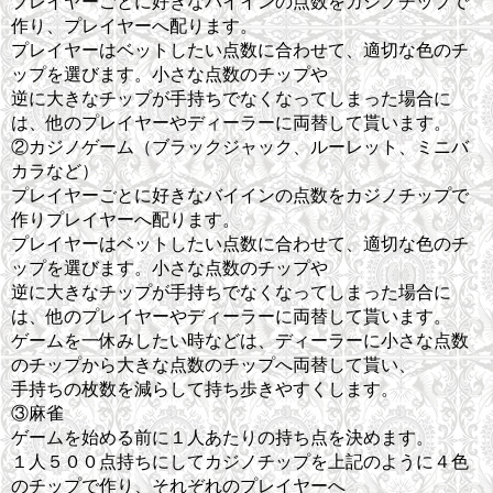
プレイヤーごとに好きなバイインの点数をカジノチップで
作り、プレイヤーへ配ります。
プレイヤーはベットしたい点数に合わせて、適切な色のチ
ップを選びます。小さな点数のチップや
逆に大きなチップが手持ちでなくなってしまった場合に
は、他のプレイヤーやディーラーに両替して貰います。
②カジノゲーム（ブラックジャック、ルーレット、ミニバ
カラなど）
プレイヤーごとに好きなバイインの点数をカジノチップで
作りプレイヤーへ配ります。
プレイヤーはベットしたい点数に合わせて、適切な色のチ
ップを選びます。小さな点数のチップや
逆に大きなチップが手持ちでなくなってしまった場合に
は、他のプレイヤーやディーラーに両替して貰います。
ゲームを一休みしたい時などは、ディーラーに小さな点数
のチップから大きな点数のチップへ両替して貰い、
手持ちの枚数を減らして持ち歩きやすくします。
③麻雀
ゲームを始める前に１人あたりの持ち点を決めます。
１人５００点持ちにしてカジノチップを上記のように４色
のチップで作り、それぞれのプレイヤーへ