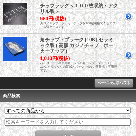
チップラック＜１００枚収納・アク
リル製＞
580円(税抜)
カジノチップ、ポーカーチップを100枚格納できるアク
リル製ケースです。
角チップ・プラーク [10K]-セラミ
ック製 ( 高額 カジノチップ ポー
カーチップ )
1,010円(税抜)
ハイローラー専用高額チップの角チップ（プラーク）
10K, セラミックの質感とズッシリ40gの重量感！実用版
です。
ページの先頭へ戻る
商品検索