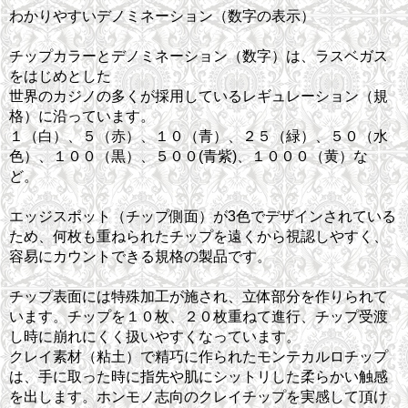
わかりやすいデノミネーション（数字の表示）
チップカラーとデノミネーション（数字）は、ラスベガス
をはじめとした
世界のカジノの多くが採用しているレギュレーション（規
格）に沿っています。
１（白）、５（赤）、１０（青）、２５（緑）、５０（水
色）、１００（黒）、５００(青紫)、１０００（黄）な
ど。
エッジスポット（チップ側面）が3色でデザインされている
ため、何枚も重ねられたチップを遠くから視認しやすく、
容易にカウントできる規格の製品です。
チップ表面には特殊加工が施され、立体部分を作りられて
います。チップを１０枚、２０枚重ねて進行、チップ受渡
し時に崩れにくく扱いやすくなっています。
クレイ素材（粘土）で精巧に作られたモンテカルロチップ
は、手に取った時に指先や肌にシットリした柔らかい触感
を出します。ホンモノ志向のクレイチップを実感して頂け