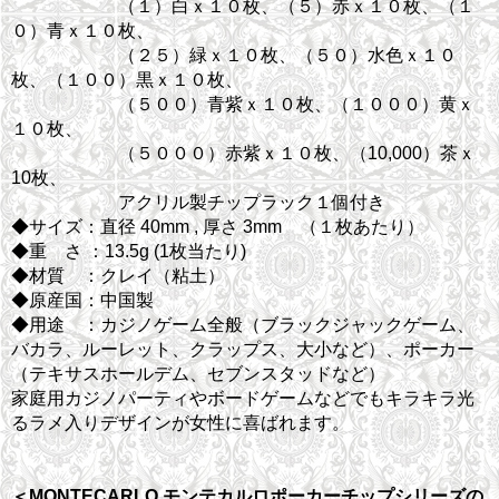
（１）白ｘ１０枚、（５）赤ｘ１０枚、（１
０）青ｘ１０枚、
（２５）緑ｘ１０枚、（５０）水色ｘ１０
枚、（１００）黒ｘ１０枚、
（５００）青紫ｘ１０枚、（１０００）黄ｘ
１０枚、
（５０００）赤紫ｘ１０枚、（10,000）茶ｘ
10枚、
アクリル製チップラック１個付き
◆サイズ：直径 40mm , 厚さ 3mm （１枚あたり）
◆重 さ ：13.5g (1枚当たり)
◆材質 ：クレイ（粘土）
◆原産国：中国製
◆用途 ：カジノゲーム全般（ブラックジャックゲーム、
バカラ、ルーレット、クラップス、大小など）、ポーカー
（テキサスホールデム、セブンスタッドなど）
家庭用カジノパーティやボードゲームなどでもキラキラ光
るラメ入りデザインが女性に喜ばれます。
＜MONTECARLO モンテカルロポーカーチップシリーズの