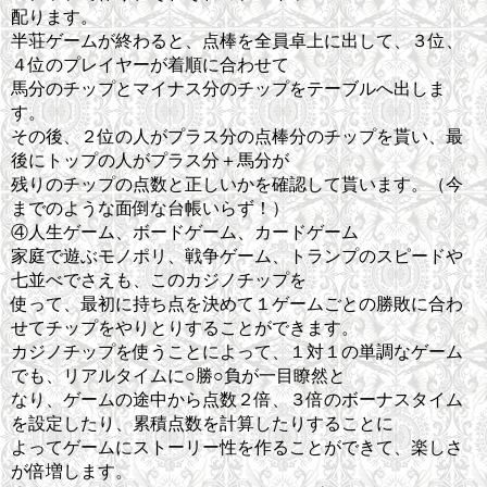
配ります。
半荘ゲームが終わると、点棒を全員卓上に出して、３位、
４位のプレイヤーが着順に合わせて
馬分のチップとマイナス分のチップをテーブルへ出しま
す。
その後、２位の人がプラス分の点棒分のチップを貰い、最
後にトップの人がプラス分＋馬分が
残りのチップの点数と正しいかを確認して貰います。（今
までのような面倒な台帳いらず！）
④人生ゲーム、ボードゲーム、カードゲーム
家庭で遊ぶモノポリ、戦争ゲーム、トランプのスピードや
七並べでさえも、このカジノチップを
使って、最初に持ち点を決めて１ゲームごとの勝敗に合わ
せてチップをやりとりすることができます。
カジノチップを使うことによって、１対１の単調なゲーム
でも、リアルタイムに○勝○負が一目瞭然と
なり、ゲームの途中から点数２倍、３倍のボーナスタイム
を設定したり、累積点数を計算したりすることに
よってゲームにストーリー性を作ることができて、楽しさ
が倍増します。