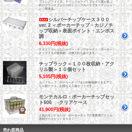
ブランクフェイス、トリックカード！フェイス面が真っ
白のブランクフェイスのトリックカードです！マジシャ
ンご用達品。
シルバーチップケース３００
ver. 2 ＜ポーカーチップ・カジノチ
ップ収納＞表面ポイント・エンボス
調
6,330円(税抜)
スタイリッシュなシルバー・チップケース！ ポーカー
チップ３００枚収納、小物入れもあります。
チップラック＜１００枚収納・アク
リル製＞１０個セット
5,105円(税抜)
カジノチップ、ポーカーチップを100枚格納できるアク
リル製ケース。お得な１０個セットです。
モンテカルロ・ポーカーチップセッ
ト600 -クリアケース
41,900円(税抜)
人気のモンテカルロ・ポーカーチップの業務用アクリル
透明ケースセット６００！
売れ筋商品