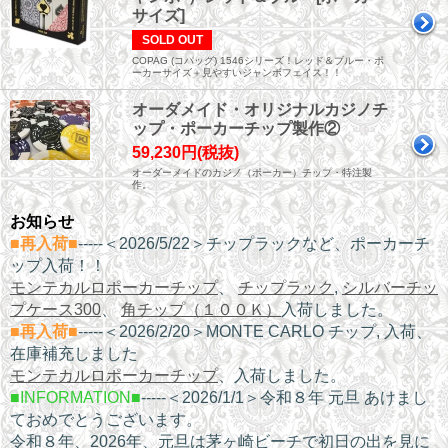
サイズ]
SOLD OUT
COPAG (コパッグ) 1546シリーズ！レッド＆ブルー・ポ
ーカーサイズ＋見やすいジャンボフェイス！！
オーダメイド・オリジナルカジノチ
ップ・ポーカーチップ製作②
59,230円(税抜)
オーダーメイドのカジノ（ポーカー）チップ・特注製
作。
お知らせ
■再入荷■
-----＜2026/5/22＞チップラックなど、ポーカーチ
ップ入荷！！
モンテカルロポーカーチップ
、
チップラック
,
シルバーチッ
プケース300
、
角チップ（１００Ｋ）
入荷しました。
■再入荷■
-----＜2026/2/20＞MONTE CARLO チップ, 入荷、
在庫補充しました
モンテカルロポーカーチップ
、入荷しました。
■INFORMATION■
-----＜2026/1/1＞令和８年 元旦
あけまし
ておめでとうございます。
令和８年、2026年、元旦は茅ヶ崎ビーチで初日の出を見に