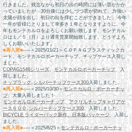
行きました。残念ながら初日の出の時間には薄い雲がかか
っていましたが、30分後には少しづつ雲が切れて、力強い
太陽が顔を出し、初日の出を拝むことができました。 今年
一年が皆様にとりまして幸多き１年となりますように。今
年もモンテカルロをよろしくお願い致します。モンテカル
ロは１／５（月）より通常営業開始致します。どうぞよろ
しくお願いいたします。
■再入荷■
-----＜2025/11/21＞ＣＯＰＡＧプラスティックカ
ード、モンテカルロポーカーチップ、チップケース入荷し
ました。
COPAG1546シリーズ
、
モンテカルロポーカーチップ
、入
荷しました。
チップラック
,
シルバーチップケース300
入荷しました。
■再入荷■
-----＜2025/10/30＞
モンテカルロ・ポーカーチッ
プ
、大量入荷しました！
モンテカルロポーカーチップ
、
アクリルチップキャリアケ
ース６００
,
シルバーチップケース300
、入荷しました。
BICYCLE ライダーバック新作、日本版パッケージ
、入荷し
ました。
■再入荷■
-----＜2025/8/25＞
モンテカルロ・ポーカーチッ