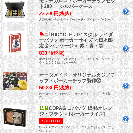
モンテカルロ・ポーカーチップセッ
ト300 -シルバーケース
23,200円(税抜)
人気のモンテカルロ・ポーカーチップをシルバーケース
セット３００！
BICYCLE バイスクル ライダ
ーバック ポーカーサイズ ＜日本限
定 新パッケージ＞ 赤・青・黒
830円(税抜)
世界中のマジシャンに愛されるバイスクルライダーバッ
ク・２０２５新パッケージ☆
オーダメイド・オリジナルカジノチ
ップ・ポーカーチップ製作②
59,230円(税抜)
オーダーメイドのカジノ（ポーカー）チップ・特注製
作。
COPAG コパッグ 1546オレン
ジ・ブラウン [ポーカーサイズ]
SOLD OUT
COPAG (コパッグ) 1546シリーズ！新作オレンジ・ブラ
ウンです。