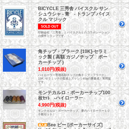
BICYCLE 三秀舎 バイスクル サン
シュウシャ - 青 - トランプ バイス
クル マジック
SOLD OUT
印刷会社「三秀舎」とバイスクルとのコラボレーション
の傑作トランプです。！
角チップ・プラーク [10K]-セラミ
ック製 ( 高額 カジノチップ ポー
カーチップ )
1,010円(税抜)
ハイローラー専用高額チップの角チップ（プラーク）
10K, セラミックの質感とズッシリ40gの重量感！実用版
です。
モンテカルロ・ポーカーチップ100
枚ｾｯﾄ -ハイローラー
4,990円(税抜)
モンテカルロ・ポーカーチップ、夢のハイローラー１０
０枚セット！
Bee ビー [ポーカーサイズ]