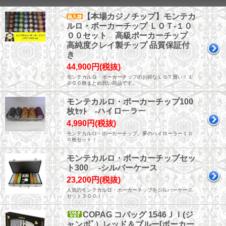
【本場カジノチップ】モンテカ
ルロ・ポーカーチップ ＬＯＴ-１０
００セット 高級ポーカーチップ
高純度クレイ製チップ 品質保証付
き
44,900円(税抜)
モンテカルロ・ポーカーチップのお得なＬＯＴ買い！１
０００枚まとめ買い商品です。
モンテカルロ・ポーカーチップ100
枚ｾｯﾄ -ハイローラー
4,990円(税抜)
モンテカルロ・ポーカーチップ、夢のハイローラー１０
０枚セット！
モンテカルロ・ポーカーチップセッ
ト300 -シルバーケース
23,200円(税抜)
人気のモンテカルロ・ポーカーチップをシルバーケース
セット３００！
COPAG コパッグ 1546ＪＩ(ジ
ャンボﾞ）レッド＆ブルー[ポーカー