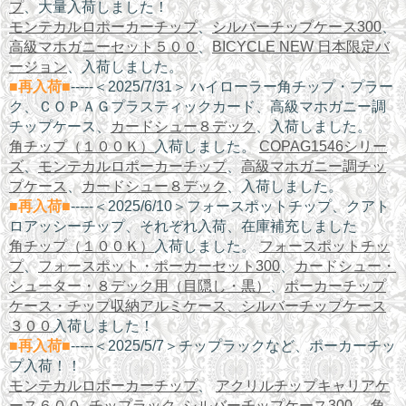
プ
、大量入荷しました！
モンテカルロポーカーチップ
、
シルバーチップケース300
、
高級マホガニーセット５００
、
BICYCLE NEW 日本限定バ
ージョン
、入荷しました。
■再入荷■
-----＜2025/7/31＞ ハイローラー角チップ・プラー
ク、ＣＯＰＡＧプラスティックカード、高級マホガニー調
チップケース、
カードシュー８デック
、入荷しました。
角チップ（１００Ｋ）
入荷しました。
COPAG1546シリー
ズ
、
モンテカルロポーカーチップ
、
高級マホガニー調チッ
プケース
、
カードシュー８デック
、入荷しました。
■再入荷■
-----＜2025/6/10＞フォースポットチップ、クアト
ロアッシーチップ、それぞれ入荷、在庫補充しました
角チップ（１００Ｋ）
入荷しました。
フォースポットチッ
プ
、
フォースポット・ポーカーセット300
、
カードシュー・
シューター・８デック用（目隠し・黒）
、
ポーカーチップ
ケース・チップ収納アルミケース、シルバーチップケース
３００
入荷しました！
■再入荷■
-----＜2025/5/7＞チップラックなど、ポーカーチッ
プ入荷！！
モンテカルロポーカーチップ
、
アクリルチップキャリアケ
ース６００
,
チップラック
,
シルバーチップケース300
、
角