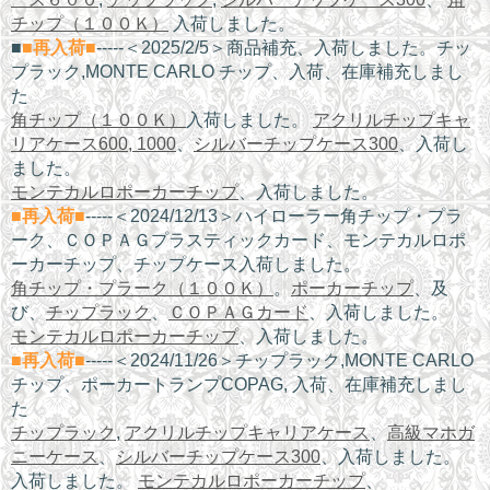
チップ（１００Ｋ）
入荷しました。
■
■再入荷■
-----＜2025/2/5＞商品補充、入荷しました。チッ
プラック,MONTE CARLO チップ、入荷、在庫補充しまし
た
角チップ（１００Ｋ）
入荷しました。
アクリルチップキャ
リアケース600, 1000
、
シルバーチップケース300
、入荷し
ました。
モンテカルロポーカーチップ
、入荷しました。
■再入荷■
-----＜2024/12/13＞ハイローラー角チップ・プラ
ーク、ＣＯＰＡＧプラスティックカード、モンテカルロポ
ーカーチップ、チップケース入荷しました。
角チップ・プラーク（１００Ｋ）
。
ポーカーチップ
、及
び、
チップラック
、
ＣＯＰＡＧカード
、入荷しました。
モンテカルロポーカーチップ
、入荷しました。
■再入荷■
-----＜2024/11/26＞チップラック,MONTE CARLO
チップ、ポーカートランプCOPAG, 入荷、在庫補充しまし
た
チップラック
,
アクリルチップキャリアケース
、
高級マホガ
ニーケース
、
シルバーチップケース300
、入荷しました。
入荷しました。
モンテカルロポーカーチップ
、