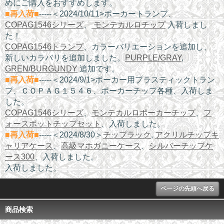
めにご購入をおすすめします。
■再入荷■
-----＜2024/10/11>ポーカートランプ、
COPAG1546シリーズ
、
モンテカルロチップ
入荷しまし
た！
COPAG1546トランプ
、カラーバリエーションを追加し、
新しいカラバリを追加しました。
PURPLE/GRAY
,
GREN/BURGUNDY
追加です。
■再入荷■
-----＜2024/9/1>ポーカー用プラスティックトラン
プ、ＣＯＰＡＧ１５４６、ポーカーチップ各種、入荷しま
した。
COPAG1546シリーズ
、
モンテカルロポーカーチップ
、
フ
ォースポットチップセット
、入荷しました。
■再入荷■
-----＜2024/8/30＞
チップラック
,
アクリルチップキ
ャリアケース
、
高級マホガニーケース
、
シルバーチップケ
ース300
、入荷しました。
入荷しました。
ページの先頭へ戻る
商品検索