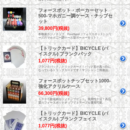
フォースポット・ポーカーセット
500-マホガニー調ケース・チップセ
ット
39,800円(税抜)
本格派カジノチップ、FourSpot（フォースポット）シリ
ーズのマホガニー調ケース版ポーカーセット！
【トリックカード】BICYCLE (バ
イスクル) ブランクバック
1,077円(税抜)
ブランクバック、トリックカード！バック面が真っ白に
なっているトリックカードです！マジシャンご用達品。
フォースポットチップセット1000-
強化アクリルケース
66,300円(税抜)
１０００枚収納カジノチップセット。実用性十分！高品
質のフォースポットチップで３テーブル運用可能。
【トリックカード】BICYCLE (バ
イスクル) ブランクフェイス
1,077円(税抜)