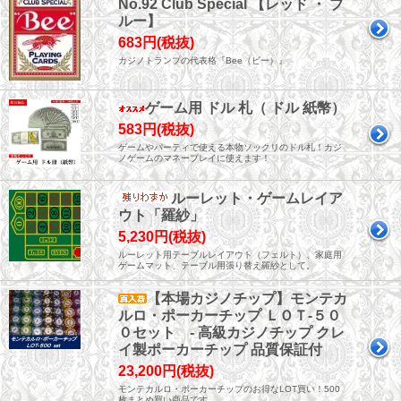
No.92 Club Special 【レッド ・ ブ
ルー】
683円(税抜)
カジノトランプの代表格『Bee（ビー）』
ゲーム用 ドル 札（ ドル 紙幣）
583円(税抜)
ゲームやパーティで使える本物ソックリのドル札！カジ
ノゲームのマネープレイに使えます！
ルーレット・ゲームレイア
ウト「羅紗」
5,230円(税抜)
ルーレット用テーブルレイアウト（フェルト）、家庭用
ゲームマット、テーブル用張り替え羅紗として。
【本場カジノチップ】モンテカ
ルロ・ポーカーチップ ＬＯＴ-５０
０セット - 高級カジノチップ クレ
イ製ポーカーチップ 品質保証付
23,200円(税抜)
モンテカルロ・ポーカーチップのお得なLOT買い！500
枚まとめ買い商品です。