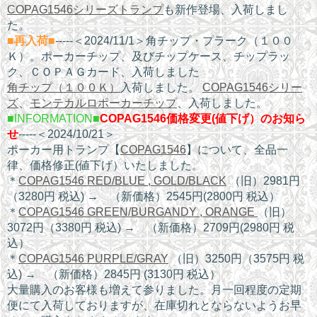
COPAG1546シリーズトランプ
も新作登場、入荷しまし
た。
■再入荷■
-----＜2024/11/1＞角チップ・プラーク（１００
Ｋ）。ポーカーチップ、及びチップケース、チップラッ
ク、ＣＯＰＡＧカード、入荷しました
角チップ（１００Ｋ）
入荷しました。
COPAG1546シリー
ズ
、
モンテカルロポーカーチップ
、入荷しました。
■INFORMATION■
COPAG1546価格変更(値下げ）のお知ら
せ
-----＜2024/10/21＞
ポーカー用トランプ【
COPAG1546
】について、全品一
律、価格修正(値下げ）いたしました。
＊
COPAG1546 RED/BLUE , GOLD/BLACK
（旧）2981円
（3280円 税込) → （新価格）2545円(2800円 税込）
＊
COPAG1546 GREEN/BURGANDY , ORANGE
（旧）
3072円（3380円 税込) → （新価格）2709円(2980円 税
込）
＊
COPAG1546 PURPLE/GRAY
（旧）3250円（3575円 税
込) → （新価格）2845円 (3130円 税込）
大量購入のお客様も増えて参りました。月一回程度の定期
便にて入荷しておりますが、在庫切れとならないようお早