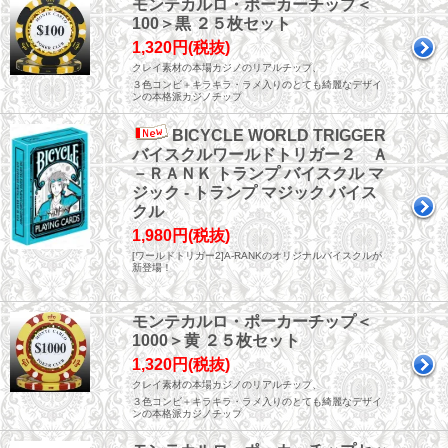
モンテカルロ・ポーカーチップ＜
100＞黒 ２５枚セット
1,320円(税抜)
クレイ素材の本場カジノのリアルチップ、
３色コンビ＋キラキラ・ラメ入りのとても綺麗なデザイ
ンの本格派カジノチップ
BICYCLE WORLD TRIGGER
バイスクルワールドトリガー２ Ａ
－ＲＡＮＫ トランプ バイスクル マ
ジック - トランプ マジック バイス
クル
1,980円(税抜)
[ワールドトリガー2]A-RANKのオリジナルバイスクルが
新登場！
モンテカルロ・ポーカーチップ＜
1000＞黄 ２５枚セット
1,320円(税抜)
クレイ素材の本場カジノのリアルチップ、
３色コンビ＋キラキラ・ラメ入りのとても綺麗なデザイ
ンの本格派カジノチップ