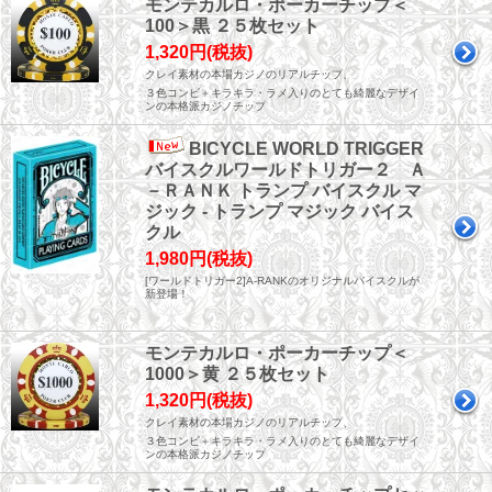
モンテカルロ・ポーカーチップ＜
100＞黒 ２５枚セット
1,320円(税抜)
クレイ素材の本場カジノのリアルチップ、
３色コンビ＋キラキラ・ラメ入りのとても綺麗なデザイ
ンの本格派カジノチップ
BICYCLE WORLD TRIGGER
バイスクルワールドトリガー２ Ａ
－ＲＡＮＫ トランプ バイスクル マ
ジック - トランプ マジック バイス
クル
1,980円(税抜)
[ワールドトリガー2]A-RANKのオリジナルバイスクルが
新登場！
モンテカルロ・ポーカーチップ＜
1000＞黄 ２５枚セット
1,320円(税抜)
クレイ素材の本場カジノのリアルチップ、
３色コンビ＋キラキラ・ラメ入りのとても綺麗なデザイ
ンの本格派カジノチップ