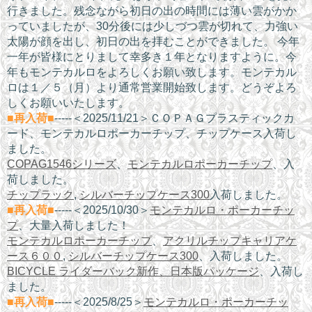
行きました。残念ながら初日の出の時間には薄い雲がかか
っていましたが、30分後には少しづつ雲が切れて、力強い
太陽が顔を出し、初日の出を拝むことができました。 今年
一年が皆様にとりまして幸多き１年となりますように。今
年もモンテカルロをよろしくお願い致します。モンテカル
ロは１／５（月）より通常営業開始致します。どうぞよろ
しくお願いいたします。
■再入荷■
-----＜2025/11/21＞ＣＯＰＡＧプラスティックカ
ード、モンテカルロポーカーチップ、チップケース入荷し
ました。
COPAG1546シリーズ
、
モンテカルロポーカーチップ
、入
荷しました。
チップラック
,
シルバーチップケース300
入荷しました。
■再入荷■
-----＜2025/10/30＞
モンテカルロ・ポーカーチッ
プ
、大量入荷しました！
モンテカルロポーカーチップ
、
アクリルチップキャリアケ
ース６００
,
シルバーチップケース300
、入荷しました。
BICYCLE ライダーバック新作、日本版パッケージ
、入荷し
ました。
■再入荷■
-----＜2025/8/25＞
モンテカルロ・ポーカーチッ