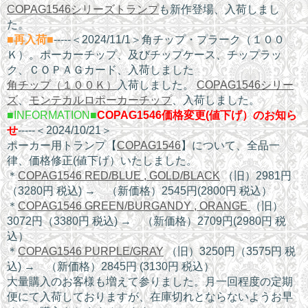
COPAG1546シリーズトランプ
も新作登場、入荷しまし
た。
■再入荷■
-----＜2024/11/1＞角チップ・プラーク（１００
Ｋ）。ポーカーチップ、及びチップケース、チップラッ
ク、ＣＯＰＡＧカード、入荷しました
角チップ（１００Ｋ）
入荷しました。
COPAG1546シリー
ズ
、
モンテカルロポーカーチップ
、入荷しました。
■INFORMATION■
COPAG1546価格変更(値下げ）のお知ら
せ
-----＜2024/10/21＞
ポーカー用トランプ【
COPAG1546
】について、全品一
律、価格修正(値下げ）いたしました。
＊
COPAG1546 RED/BLUE , GOLD/BLACK
（旧）2981円
（3280円 税込) → （新価格）2545円(2800円 税込）
＊
COPAG1546 GREEN/BURGANDY , ORANGE
（旧）
3072円（3380円 税込) → （新価格）2709円(2980円 税
込）
＊
COPAG1546 PURPLE/GRAY
（旧）3250円（3575円 税
込) → （新価格）2845円 (3130円 税込）
大量購入のお客様も増えて参りました。月一回程度の定期
便にて入荷しておりますが、在庫切れとならないようお早