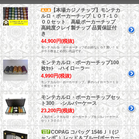
【本場カジノチップ】モンテカ
ルロ・ポーカーチップ ＬＯＴ-１０
００セット 高級ポーカーチップ
高純度クレイ製チップ 品質保証付
き
44,900円(税抜)
モンテカルロ・ポーカーチップのお得なＬＯＴ買い！１
０００枚まとめ買い商品です。
モンテカルロ・ポーカーチップ100
枚ｾｯﾄ -ハイローラー
4,990円(税抜)
モンテカルロ・ポーカーチップ、夢のハイローラー１０
０枚セット！
モンテカルロ・ポーカーチップセッ
ト300 -シルバーケース
23,200円(税抜)
人気のモンテカルロ・ポーカーチップをシルバーケース
セット３００！
COPAG コパッグ 1546ＪＩ(ジ
ャンボﾞ）レッド＆ブルー[ポーカー