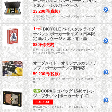
モンテカルロ・ポーカーチップセッ
ト300 -シルバーケース
23,200円(税抜)
人気のモンテカルロ・ポーカーチップをシルバーケース
セット３００！
BICYCLE バイスクル ライダ
ーバック ポーカーサイズ ＜日本限
定 新パッケージ＞ 赤・青・黒
830円(税抜)
世界中のマジシャンに愛されるバイスクルライダーバッ
ク・２０２５新パッケージ☆
オーダメイド・オリジナルカジノチ
ップ・ポーカーチップ製作②
59,230円(税抜)
オーダーメイドのカジノ（ポーカー）チップ・特注製
作。
COPAG コパッグ 1546オレン
ジ・ブラウン [ポーカーサイズ]
SOLD OUT
COPAG (コパッグ) 1546シリーズ！新作オレンジ・ブラ
ウンです。