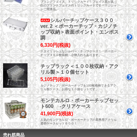
ブランクフェイス、トリックカード！フェイス面が真っ
白のブランクフェイスのトリックカードです！マジシャ
ンご用達品。
シルバーチップケース３００
ver. 2 ＜ポーカーチップ・カジノチ
ップ収納＞表面ポイント・エンボス
調
6,330円(税抜)
スタイリッシュなシルバー・チップケース！ ポーカー
チップ３００枚収納、小物入れもあります。
チップラック＜１００枚収納・アク
リル製＞１０個セット
5,105円(税抜)
カジノチップ、ポーカーチップを100枚格納できるアク
リル製ケース。お得な１０個セットです。
モンテカルロ・ポーカーチップセッ
ト600 -クリアケース
41,900円(税抜)
人気のモンテカルロ・ポーカーチップの業務用アクリル
透明ケースセット６００！
売れ筋商品