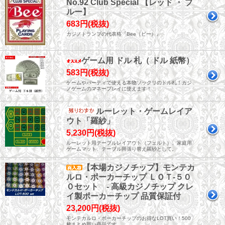
No.92 Club Special 【レッド ・ ブ
ルー】
683円(税抜)
カジノトランプの代表格『Bee（ビー）』
ゲーム用 ドル 札（ ドル 紙幣）
583円(税抜)
ゲームやパーティで使える本物ソックリのドル札！カジ
ノゲームのマネープレイに使えます！
ルーレット・ゲームレイア
ウト「羅紗」
5,230円(税抜)
ルーレット用テーブルレイアウト（フェルト）、家庭用
ゲームマット、テーブル用張り替え羅紗として。
【本場カジノチップ】モンテカ
ルロ・ポーカーチップ ＬＯＴ-５０
０セット - 高級カジノチップ クレ
イ製ポーカーチップ 品質保証付
23,200円(税抜)
モンテカルロ・ポーカーチップのお得なLOT買い！500
枚まとめ買い商品です。