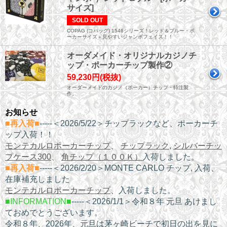
サイズ]
SOLD OUT
COPAG (コパッグ) 1546シリーズ！レッド＆ブルー・ポ
ーカーサイズ＋見やすいジャンボフェイス！！
オーダメイド・オリジナルカジノチ
ップ・ポーカーチップ製作②
59,230円(税抜)
オーダーメイドのカジノ（ポーカー）チップ・特注製
作。
お知らせ
■再入荷■
-----＜2026/5/22＞チップラックなど、ポーカーチ
ップ入荷！！
モンテカルロポーカーチップ
、
チップラック
,
シルバーチッ
プケース300
、
角チップ（１００Ｋ）
入荷しました。
■再入荷■
-----＜2026/2/20＞MONTE CARLO チップ, 入荷、
在庫補充しました
モンテカルロポーカーチップ
、入荷しました。
■INFORMATION■
-----＜2026/1/1＞令和８年 元旦
あけまし
ておめでとうございます。
令和８年、2026年、元旦は茅ヶ崎ビーチで初日の出を見に