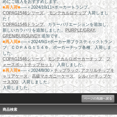
めにご購入をおすすめします。
■再入荷■
-----＜2024/10/11>ポーカートランプ、
COPAG1546シリーズ
、
モンテカルロチップ
入荷しまし
た！
COPAG1546トランプ
、カラーバリエーションを追加し、
新しいカラバリを追加しました。
PURPLE/GRAY
,
GREN/BURGUNDY
追加です。
■再入荷■
-----＜2024/9/1>ポーカー用プラスティックトラン
プ、ＣＯＰＡＧ１５４６、ポーカーチップ各種、入荷しま
した。
COPAG1546シリーズ
、
モンテカルロポーカーチップ
、
フ
ォースポットチップセット
、入荷しました。
■再入荷■
-----＜2024/8/30＞
チップラック
,
アクリルチップキ
ャリアケース
、
高級マホガニーケース
、
シルバーチップケ
ース300
、入荷しました。
入荷しました。
ページの先頭へ戻る
商品検索