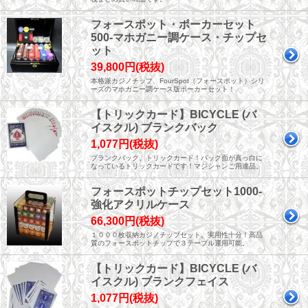
フォースポット・ポーカーセット
500-マホガニー調ケース・チップセ
ット
39,800円(税抜)
本格派カジノチップ、FourSpot（フォースポット）シリ
ーズのマホガニー調ケース版ポーカーセット！
【トリックカード】BICYCLE (バ
イスクル) ブランクバック
1,077円(税抜)
ブランクバック、トリックカード！バック面が真っ白に
なっているトリックカードです！マジシャンご用達品。
フォースポットチップセット1000-
強化アクリルケース
66,300円(税抜)
１０００枚収納カジノチップセット。実用性十分！高品
質のフォースポットチップで３テーブル運用可能。
【トリックカード】BICYCLE (バ
イスクル) ブランクフェイス
1,077円(税抜)