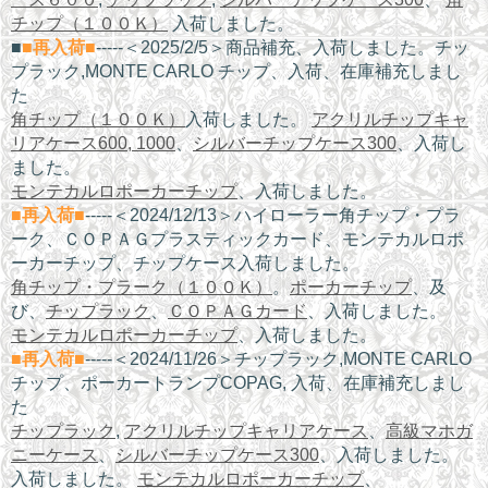
チップ（１００Ｋ）
入荷しました。
■
■再入荷■
-----＜2025/2/5＞商品補充、入荷しました。チッ
プラック,MONTE CARLO チップ、入荷、在庫補充しまし
た
角チップ（１００Ｋ）
入荷しました。
アクリルチップキャ
リアケース600, 1000
、
シルバーチップケース300
、入荷し
ました。
モンテカルロポーカーチップ
、入荷しました。
■再入荷■
-----＜2024/12/13＞ハイローラー角チップ・プラ
ーク、ＣＯＰＡＧプラスティックカード、モンテカルロポ
ーカーチップ、チップケース入荷しました。
角チップ・プラーク（１００Ｋ）
。
ポーカーチップ
、及
び、
チップラック
、
ＣＯＰＡＧカード
、入荷しました。
モンテカルロポーカーチップ
、入荷しました。
■再入荷■
-----＜2024/11/26＞チップラック,MONTE CARLO
チップ、ポーカートランプCOPAG, 入荷、在庫補充しまし
た
チップラック
,
アクリルチップキャリアケース
、
高級マホガ
ニーケース
、
シルバーチップケース300
、入荷しました。
入荷しました。
モンテカルロポーカーチップ
、