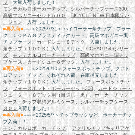
プ
、大量入荷しました！
モンテカルロポーカーチップ
、
シルバーチップケース300
、
高級マホガニーセット５００
、
BICYCLE NEW 日本限定バ
ージョン
、入荷しました。
■再入荷■
-----＜2025/7/31＞ ハイローラー角チップ・プラー
ク、ＣＯＰＡＧプラスティックカード、高級マホガニー調
チップケース、
カードシュー８デック
、入荷しました。
角チップ（１００Ｋ）
入荷しました。
COPAG1546シリー
ズ
、
モンテカルロポーカーチップ
、
高級マホガニー調チッ
プケース
、
カードシュー８デック
、入荷しました。
■再入荷■
-----＜2025/6/10＞フォースポットチップ、クアト
ロアッシーチップ、それぞれ入荷、在庫補充しました
角チップ（１００Ｋ）
入荷しました。
フォースポットチッ
プ
、
フォースポット・ポーカーセット300
、
カードシュー・
シューター・８デック用（目隠し・黒）
、
ポーカーチップ
ケース・チップ収納アルミケース、シルバーチップケース
３００
入荷しました！
■再入荷■
-----＜2025/5/7＞チップラックなど、ポーカーチッ
プ入荷！！
モンテカルロポーカーチップ
、
アクリルチップキャリアケ
ース６００
,
チップラック
,
シルバーチップケース300
、
角