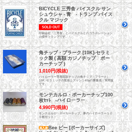
BICYCLE 三秀舎 バイスクル サン
シュウシャ - 青 - トランプ バイス
クル マジック
SOLD OUT
印刷会社「三秀舎」とバイスクルとのコラボレーション
の傑作トランプです。！
角チップ・プラーク [10K]-セラミ
ック製 ( 高額 カジノチップ ポー
カーチップ )
1,010円(税抜)
ハイローラー専用高額チップの角チップ（プラーク）
10K, セラミックの質感とズッシリ40gの重量感！実用版
です。
モンテカルロ・ポーカーチップ100
枚ｾｯﾄ -ハイローラー
4,990円(税抜)
モンテカルロ・ポーカーチップ、夢のハイローラー１０
０枚セット！
Bee ビー [ポーカーサイズ]