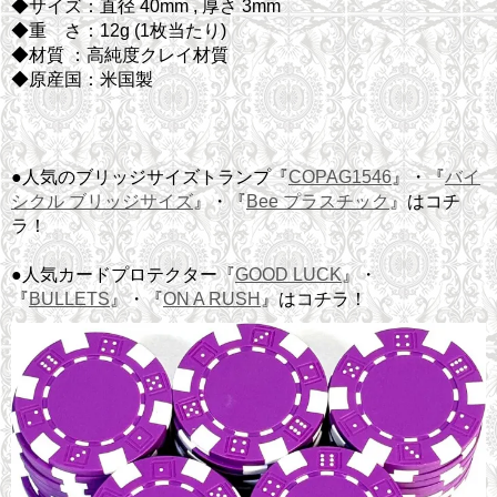
◆サイズ：直径 40mm , 厚さ 3mm
◆重 さ：12g (1枚当たり)
◆材質 ：高純度クレイ材質
◆原産国：米国製
●人気のブリッジサイズトランプ『
COPAG1546
』・『
バイ
シクル ブリッジサイズ
』・『
Bee プラスチック
』はコチ
ラ！
●人気カードプロテクター『
GOOD LUCK
』・
『
BULLETS
』・『
ON A RUSH
』はコチラ！