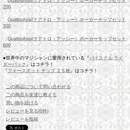
QuattroAssi(クアトロ・アッシー）ポーカーチップセット
200
QuattroAssi(クアトロ・アッシー）ポーカーチップセット
300
QuattroAssi(クアトロ・アッシー）ポーカーチップセット
600
●世界中のマジシャンに愛用されている『
バイスクル ライ
ダーバック
』はコチラ！
『
フォースポット チップ ２５枚
』はコチラ！
この商品について問い合わせる
この商品を友達に教える
買い物を続ける
レビューを見る(0件)
レビューを投稿