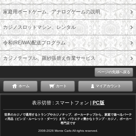
家庭用ボードゲーム、アナログゲームの説明
カジノスロットマシン、レンタル
令和(REIWA)配送プログラム
カジノテーブル、羅紗張替え作業サービス
ページの先頭へ戻る
ホーム
カート
マイアカウント
表示切替 :
スマートフォン
|
PC版
世界のカジノで通用するトランプやカジノチップ、ポーカーチップから、家庭で遊べるパーテ
ィ用品（ビンゴ・ルーレット・ダーツ）まで、バラエティ豊かなトランプ・カジノ、ポーカー
専門店です
2008-2026 Monte Carlo All rights reserved.