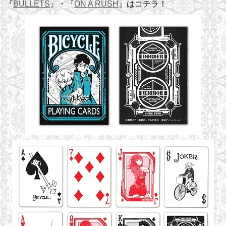
『
BULLETS
』・『
ON A RUSH
』はコチラ！