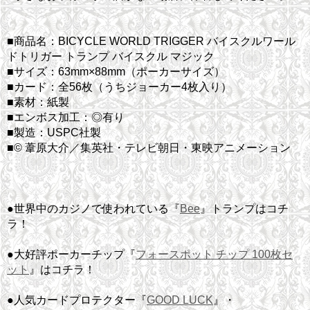
■商品名：BICYCLE WORLD TRIGGER バイスクルワール
ドトリガー トランプ バイスクル マジック
■サイズ：63mm×88mm（ポーカーサイズ）
■カード：全56枚（うちジョーカー4枚入り）
■素材：紙製
■エンボス加工：◎有り
■製造：USPC社製
■© 葦原大介／集英社・テレビ朝日・東映アニメーション
●世界中のカジノで使われている『
Bee
』トランプはコチ
ラ！
●大好評ポーカーチップ『
フォースポット チップ 100枚セ
ット
』はコチラ！
●人気カードプロテクター『
GOOD LUCK
』・