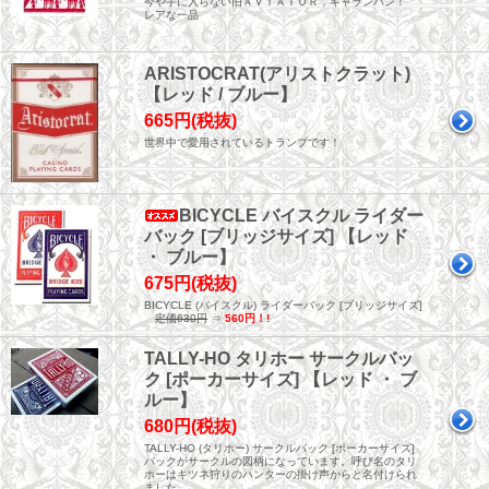
今や手に入らない旧ＡＶＩＡＴＯＲ，キャランバン！
レアな一品
ARISTOCRAT(アリストクラット)
【レッド / ブルー】
665円(税抜)
世界中で愛用されているトランプです！
BICYCLE バイスクル ライダー
バック [ブリッジサイズ] 【レッド
・ ブルー】
675円(税抜)
BICYCLE (バイスクル) ライダーバック [ブリッジサイズ]
定価630円
⇒
560円！!
TALLY-HO タリホー サークルバッ
ク [ポーカーサイズ] 【レッド ・ ブ
ルー】
680円(税抜)
TALLY-HO (タリホー) サークルバック [ポーカーサイズ]
バックがサークルの図柄になっています。呼び名のタリ
ホーはキツネ狩りのハンターの掛け声からと名付けられ
ました。