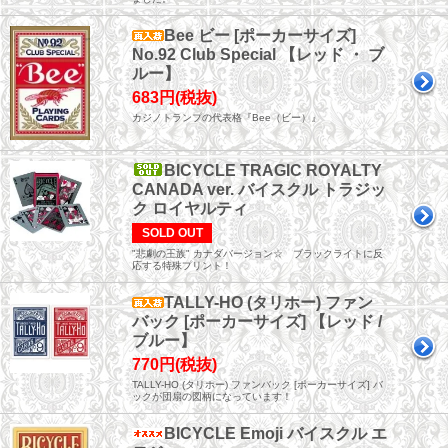
Bee ビー [ポーカーサイズ]
No.92 Club Special 【レッド ・ ブ
ルー】
683円(税抜)
カジノトランプの代表格『Bee（ビー）』
BICYCLE TRAGIC ROYALTY
CANADA ver. バイスクル トラジッ
ク ロイヤルティ
SOLD OUT
"悲劇の王族" カナダバージョン☆ ブラックライトに反
応する特殊プリント！
TALLY-HO (タリホー) ファン
バック [ポーカーサイズ] 【レッド /
ブルー】
770円(税抜)
TALLY-HO (タリホー) ファンバック [ポーカーサイズ] バ
ックが団扇の図柄になっています！
BICYCLE Emoji バイスクル エ