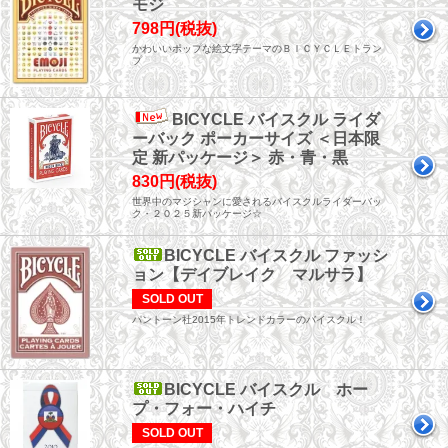
モジ
798円(税抜)
かわいいポップな絵文字テーマのＢＩＣＹＣＬＥトラン
プ
BICYCLE バイスクル ライダ
ーバック ポーカーサイズ ＜日本限
定 新パッケージ＞ 赤・青・黒
830円(税抜)
世界中のマジシャンに愛されるバイスクルライダーバッ
ク・２０２５新パッケージ☆
BICYCLE バイスクル ファッシ
ョン【デイブレイク マルサラ】
SOLD OUT
パントーン社2015年トレンドカラーのバイスクル！
BICYCLE バイスクル ホー
プ・フォー・ハイチ
SOLD OUT