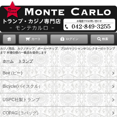
カート
ログイン
検索
カジノ用品、カジノチップ、ポーカーチップ、プロのマジシャンやコレクターのトランプ
まで 本場仕様の一級品を提供します
ホーム
＞
トランプ
Bee (ビー)
Bicycle(バイスクル）
USPC社製トランプ
COPAG (コパッグ）