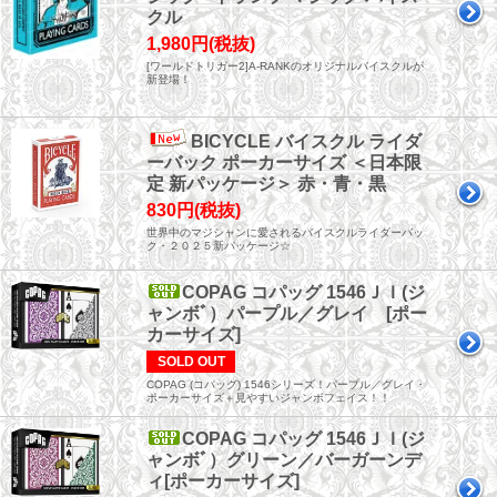
クル
1,980円(税抜)
[ワールドトリガー2]A-RANKのオリジナルバイスクルが
新登場！
BICYCLE バイスクル ライダ
ーバック ポーカーサイズ ＜日本限
定 新パッケージ＞ 赤・青・黒
830円(税抜)
世界中のマジシャンに愛されるバイスクルライダーバッ
ク・２０２５新パッケージ☆
COPAG コパッグ 1546ＪＩ(ジ
ャンボﾞ）パープル／グレイ [ポー
カーサイズ]
SOLD OUT
COPAG (コパッグ) 1546シリーズ！パープル／グレイ・
ポーカーサイズ＋見やすいジャンボフェイス！！
COPAG コパッグ 1546ＪＩ(ジ
ャンボﾞ）グリーン／バーガーンデ
ィ[ポーカーサイズ]