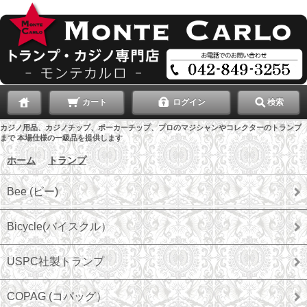
カート
ログイン
検索
カジノ用品、カジノチップ、ポーカーチップ、プロのマジシャンやコレクターのトランプ
まで 本場仕様の一級品を提供します
ホーム
＞
トランプ
Bee (ビー)
Bicycle(バイスクル）
USPC社製トランプ
COPAG (コパッグ）