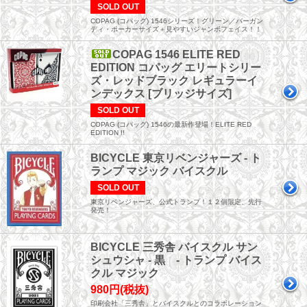
SOLD OUT
COPAG (コパッグ) 1546シリーズ！グリーン／バーガン
ディ・ポーカーサイズ＋見やすいジャンボフェイス！！
COPAG 1546 ELITE RED
EDITION コパッグ エリートシリー
ズ・レッドブラック レギュラーイ
ンデックス [ブリッジサイズ]
SOLD OUT
COPAG (コパッグ) 1546の最新作登場！ELITE RED
EDITION !!
BICYCLE 東京リベンジャーズ - ト
ランプ マジック バイスクル
SOLD OUT
東京リベンジャーズ、公式トランプ！１２個限定、先行
発売！
BICYCLE 三秀舎 バイスクル サン
シュウシャ - 黒 - トランプ バイス
クル マジック
980円(税抜)
印刷会社「三秀舎」とバイスクルとのコラボレーション