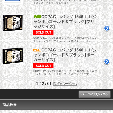
沖縄からアイスクリームの「ＢＬＵＥ ＳＥＡＬ」のＢ
ＩＣＹＣＬＥトランプ新登場！
COPAG コパッグ 1546ＪＩ(ジ
ャンボﾞ)ゴールド＆ブラック[ブリ
ッジサイズ]
SOLD OUT
COPAG (コパッグ) 1546シリーズ！人気のゴールド＆ブ
ラック・ブリッジサイズ、ジャンボフェイスです。
COPAG コパッグ 1546ＪＩ(ジ
ャンボﾞ)ゴールド＆ブラック[ポー
カーサイズ]
SOLD OUT
COPAG (コパッグ) 1546シリーズ！人気のゴールド＆ブ
ラック・ポーカーサイズ、ジャンボフェイスです。
1-12 / 61
次のページへ
ページの先頭へ戻る
商品検索